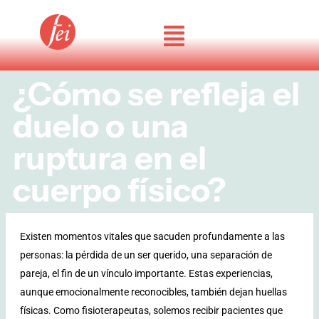
Ir
al
contenido
¿Cómo se refleja el
duelo o una
ruptura en el
cuerpo físico?
Existen momentos vitales que sacuden profundamente a las
personas: la pérdida de un ser querido, una separación de
pareja, el fin de un vínculo importante. Estas experiencias,
aunque emocionalmente reconocibles, también dejan huellas
físicas. Como fisioterapeutas, solemos recibir pacientes que