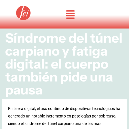
Ir
al
contenido
Síndrome del túnel
carpiano y fatiga
digital: el cuerpo
también pide una
pausa
En la era digital, el uso continuo de dispositivos tecnológicos ha
generado un notable incremento en patologías por sobreuso,
siendo el síndrome del túnel carpiano una de las más